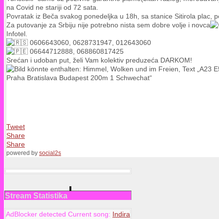
na Covid ne stariji od 72 sata.
Povratak iz Beča svakog ponedeljka u 18h, sa stanice Sitirola plac, 
Za putovanje za Srbiju nije potrebno nista sem dobre volje i novca
Infotel.
0606643060, 0628731947, 012643060
06644712888, 068860817425
Srećan i udoban put, želi Vam kolektiv preduzeća DARKOM!
Tweet
Share
Share
powered by
social2s
Stream Statistika
AdBlocker detected Current song:
Indira