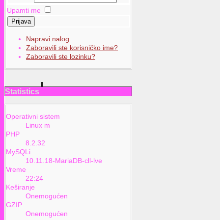
Upamti me
Prijava
Napravi nalog
Zaboravili ste korisničko ime?
Zaboravili ste lozinku?
Statistics
Operativni sistem
Linux m
PHP
8.2.32
MySQLi
10.11.18-MariaDB-cll-lve
Vreme
22:24
Keširanje
Onemogućen
GZIP
Onemogućen