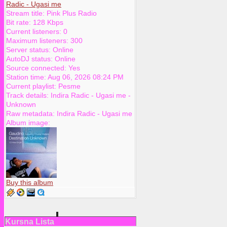
Radic - Ugasi me
Stream title:
Pink Plus Radio
Bit rate:
128 Kbps
Current listeners:
0
Maximum listeners:
300
Server status:
Online
AutoDJ status:
Online
Source connected:
Yes
Station time:
Aug 06, 2026
08:24 PM
Current playlist:
Pesme
Track details:
Indira Radic
-
Ugasi me
-
Unknown
Raw metadata:
Indira Radic - Ugasi me
Album image:
Buy this album
Kursna Lista