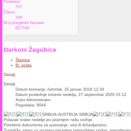
Posetioci
737
Članci
148
Broj pregleda članaka
827740
Darkom Žagubica
Štampa
El. pošta
Detalji
Detalji
Datum kreiranja: četvrtak, 25 januar 2018 12:34
Datum poslednje izmene nedelja, 27 septembar 2020 15:12
Autor Administrator
Pogodaka: 9044
SRBIJA-AUSTRIJA-SRBIJA
Polazak svake nedelje po jutarnjem redu vožnje.
Potrebne dokumenta za putovanje, viza ili državljanstvo.
Turistički- samo uz pozivno-garantno pismo(bitan razlog, merodavan),