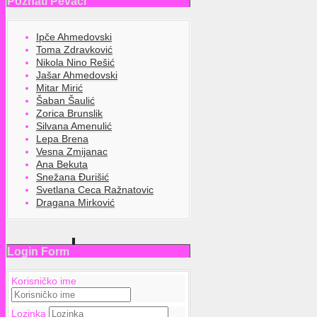
Poznati Pevači
Ipče Ahmedovski
Toma Zdravković
Nikola Nino Rešić
Jašar Ahmedovski
Mitar Mirić
Šaban Šaulić
Zorica Brunslik
Silvana Amenulić
Lepa Brena
Vesna Zmijanac
Ana Bekuta
Snežana Đurišić
Svetlana Ceca Ražnatovic
Dragana Mirković
Login Form
Korisničko ime
Lozinka