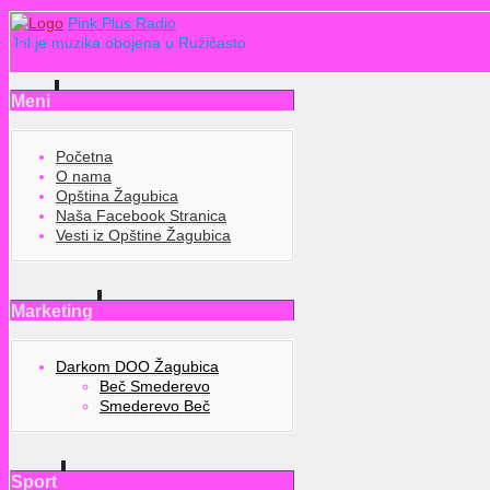
Pink Plus Radio
Jel je muzika obojena u Ružičasto
Meni
Početna
O nama
Opština Žagubica
Naša Facebook Stranica
Vesti iz Opštine Žagubica
Marketing
Darkom DOO Žagubica
Beč Smederevo
Smederevo Beč
Sport