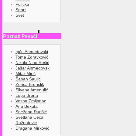
Politika
Sport
Svet
Poznati Pevači
Ipče Ahmedovski
Toma Zdravković
Nikola Nino Rešić
Jašar Ahmedovski
Mitar Mirić
Šaban Šaulić
Zorica Brunslik
Silvana Amenulić
Lepa Brena
Vesna Zmijanac
Ana Bekuta
Snežana Đurišić
Svetlana Ceca
Ražnatovic
Dragana Mirković