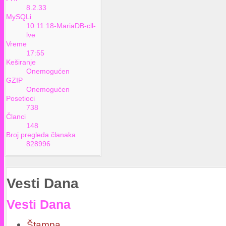
8.2.33
MySQLi
10.11.18-MariaDB-cll-
lve
Vreme
17:55
Keširanje
Onemogućen
GZIP
Onemogućen
Posetioci
738
Članci
148
Broj pregleda članaka
828996
Vesti Dana
Vesti Dana
Štampa