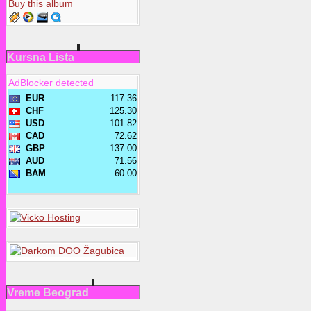
Buy this album
Kursna Lista
AdBlocker detected
Vreme Beograd