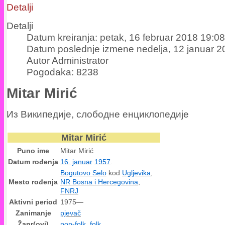
Detalji
Detalji
Datum kreiranja: petak, 16 februar 2018 19:08
Datum poslednje izmene nedelja, 12 januar 2
Autor Administrator
Pogodaka: 8238
Mitar Mirić
Из Википедије, слободне енциклопедије
Mitar Mirić
Puno ime
Mitar Mirić
Datum rođenja
16. januar
1957
.
Bogutovo Selo
kod
Ugljevika
,
Mesto rođenja
NR Bosna i Hercegovina
,
FNRJ
Aktivni period
1975—
Zanimanje
pjevač
Žanr(ovi)
pop-folk
,
folk