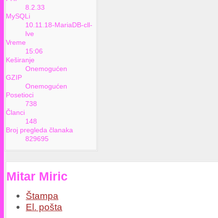
8.2.33
MySQLi
10.11.18-MariaDB-cll-
lve
Vreme
15:06
Keširanje
Onemogućen
GZIP
Onemogućen
Posetioci
738
Članci
148
Broj pregleda članaka
829695
Mitar Miric
Štampa
El. pošta