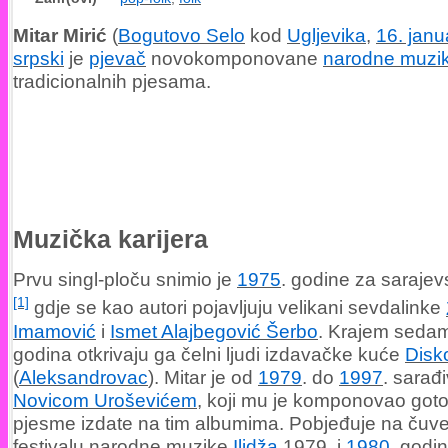
Mitar Mirić
(
Bogutovo Selo
kod
Ugljevika
,
16. janu
srpski
je
pjevač
novokomponovane
narodne muzi
tradicionalnih pjesama.
Muzička karijera
Prvu singl-ploču snimio je
1975
. godine za sarajev
[1]
gdje se kao autori pojavljuju velikani sevdalinke
Imamović
i
Ismet Alajbegović Šerbo
. Krajem seda
godina otkrivaju ga čelni ljudi izdavačke kuće
Disk
(
Aleksandrovac
). Mitar je od
1979
. do
1997
. sarađ
Novicom Uroševićem
, koji mu je komponovao got
pjesme izdate na tim albumima. Pobjeđuje na ču
festivalu narodne muzike
Ilidža
1979. i
1980
. godi