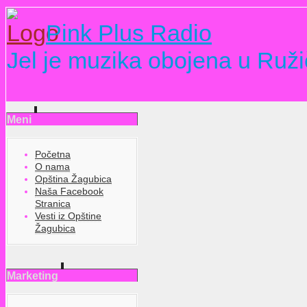
Pink Plus Radio
Jel je muzika obojena u Ruži
Meni
Početna
O nama
Opština Žagubica
Naša Facebook
Stranica
Vesti iz Opštine
Žagubica
Marketing