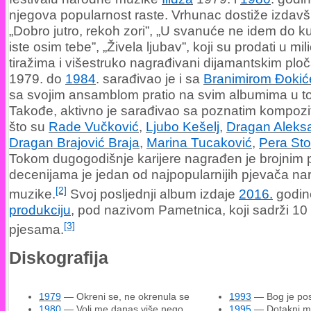
njegova popularnost raste. Vrhunac dostiže izdav
„Dobro jutro, rekoh zori”, „U svanuće ne idem do k
iste osim tebe”, „Živela ljubav”, koji su prodati u mi
tiražima i višestruko nagrađivani dijamantskim pl
1979. do
1984
. sarađivao je i sa
Branimirom Đoki
sa svojim ansamblom pratio na svim albumima u t
Takođe, aktivno je sarađivao sa poznatim kompozi
što su
Rade Vučković
,
Ljubo Kešelj
,
Dragan Aleks
Dragan Brajović Braja
,
Marina Tucaković
,
Pera St
Tokom dugogodišnje karijere nagrađen je brojnim p
decenijama je jedan od najpopularnijih pjevača n
[2]
muzike.
Svoj posljednji album izdaje
2016.
godin
produkciju
, pod nazivom Pametnica, koji sadrži 10
[3]
pjesama.
Diskografija
1979
— Okreni se, ne okrenula se
1993
— Bog je pos
1980
— Voli me danas više nego
1995
— Dotakni 