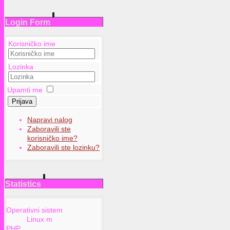
Login Form
Korisničko ime
Lozinka
Upamti me
Prijava
Napravi nalog
Zaboravili ste
korisničko ime?
Zaboravili ste lozinku?
Statistics
Operativni sistem
Linux m
PHP