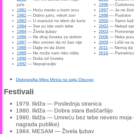
juče
1996
— Čudotvor
1981
— Hoću mesto u tvom srcu
1997
— Ja ne živi
1982
— Dobro jutro, rekoh zori
1998
— Pustolov
1983
— U svanuće ne idem do kuće
2000
— Samo kaž
1984
— Sve su iste osim tebe
2002
— Nekad sam 
1984
— Živela ljubav
2003
— Pomirenje
1986
— Ne diraj čoveka za stolom
2006
— Neka puc
1987
— Ako umrem da mi žao nije
2009
— Ličiš na s
1988
— Dajte mi da živim
2011
— Nemoj da m
1989
— Ne može nam niko ništa
2016
— Pametnic
1990
— Duša od čoveka
1992
— Nepopravljiv
Diskografija Mitra Mirića na sajtu Discogs
Festivali
1979. Ilidža — Poslednja stranica
1980. Ilidža — Dobra stara Baščaršijo
1980. Ilidža — Umreću bez tebe nevero moja 
nagrada publike)
1984. MESAM — Živela ljubav