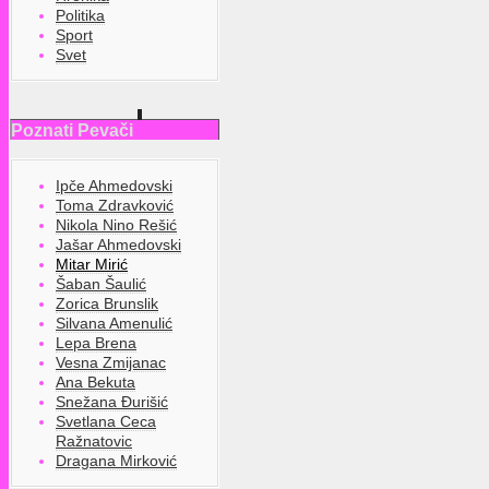
Politika
Sport
Svet
Poznati Pevači
Ipče Ahmedovski
Toma Zdravković
Nikola Nino Rešić
Jašar Ahmedovski
Mitar Mirić
Šaban Šaulić
Zorica Brunslik
Silvana Amenulić
Lepa Brena
Vesna Zmijanac
Ana Bekuta
Snežana Đurišić
Svetlana Ceca
Ražnatovic
Dragana Mirković