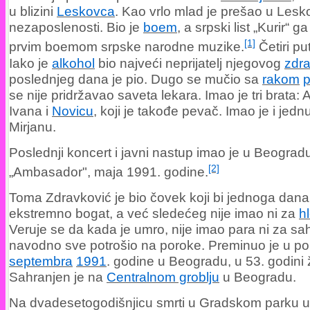
u blizini
Leskovca
. Kao vrlo mlad je prešao u Les
nezaposlenosti. Bio je
boem
, a srpski list „Kurir“ g
[1]
prvim boemom srpske narodne muzike.
Četiri pu
Iako je
alkohol
bio najveći neprijatelj njegovog
zdra
poslednjeg dana je pio. Dugo se mučio sa
rakom
p
se nije pridržavao saveta lekara. Imao je tri brata:
Ivana i
Novicu
, koji je takođe pevač. Imao je i jedn
Mirjanu.
Poslednji koncert i javni nastup imao je u Beograd
[2]
„Ambasador", maja 1991. godine.
Toma Zdravković je bio čovek koji bi jednoga dana
ekstremno bogat, a već sledećeg nije imao ni za
h
Veruje se da kada je umro, nije imao para ni za sah
navodno sve potrošio na poroke. Preminuo je u p
septembra
1991
. godine u Beogradu, u 53. godini 
Sahranjen je na
Centralnom groblju
u Beogradu.
Na dvadesetogodišnjicu smrti u Gradskom parku u