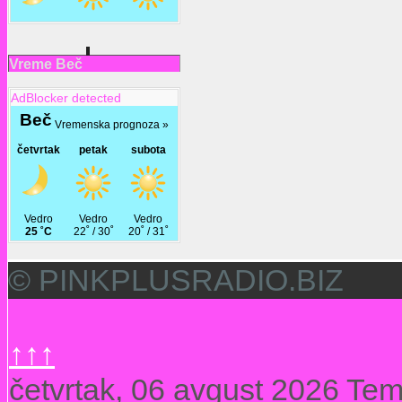
Vreme Beč
AdBlocker detected
© PINKPLUSRADIO.BIZ
↑↑↑
četvrtak, 06 avgust 2026
Tem