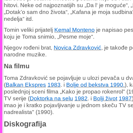
hitovi. Neke od najpoznatijih su „Da l‘ je moguće“, 
„Dotak’o sam dno života“, „Kafana je moja sudbina“
nedelja“ itd.
Tomin veliki prijatelj
Kemal Monteno
je napisao pe
koju je Toma snimio, „Pesme moje“.
Njegov rođeni brat,
Novica Zdravković
, je takođe 
narodne muzike.
Na filmu
Toma Zdravković se pojavljuje u ulozi pevača u dv
(
Balkan Ekspres
1983
. i
Bolje od bekstva 1990.
), 
poslednjoj sceni filma „Kako je propao rokenrol" (1
TV serije (
Doktorka na selu
1982
. i
Bolji život
1987
imao je i kratko pojavljivanje u jednom skeču TV ser
nadrealista" (1990).
Diskografija