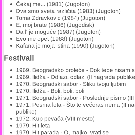
Čekaj me... (1981) (Jugoton)
Dva smo sveta različita (1983) (Jugoton)
Toma Zdravković (1984) (Jugoton)
E, moj brate (1986) (Jugodisk)
Da l' je moguće (1987) (Jugoton)
Evo me opet (1988) (Jugoton)
Kafana je moja istina (1990) (Jugoton)
Festivali
1969. Beogradsko proleće - Dok tebe nisam s
1969. Ilidža - Odlazi, odlazi (II nagrada publike
1970. Beogradski sabor - Sliku tvoju ljubim
1970. Ilidža - Boli, boli, boli
1971. Beogradski sabor - Poslednje pismo (III
1971. Pesma leta - Što te večeras nema (II n
publike)
1972. Kup pevača (VIII mesto)
1979. Hit leta
1979. Hit parada - O, majko, vrati se