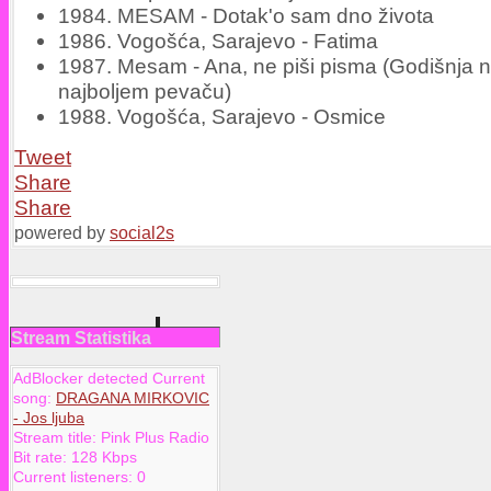
1984. MESAM - Dotak'o sam dno života
1986. Vogošća, Sarajevo - Fatima
1987. Mesam - Ana, ne piši pisma (Godišnja 
najboljem pevaču)
1988. Vogošća, Sarajevo - Osmice
Tweet
Share
Share
powered by
social2s
Stream Statistika
AdBlocker detected Current
song:
DRAGANA MIRKOVIC
- Jos ljuba
Stream title:
Pink Plus Radio
Bit rate:
128 Kbps
Current listeners:
0