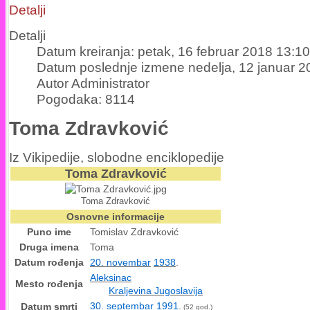
Detalji
Detalji
Datum kreiranja: petak, 16 februar 2018 13:10
Datum poslednje izmene nedelja, 12 januar 2
Autor Administrator
Pogodaka: 8114
Toma Zdravković
Iz Vikipedije, slobodne enciklopedije
Toma Zdravković
Toma Zdravković
Osnovne informacije
Puno ime
Tomislav Zdravković
Druga imena
Toma
Datum rođenja
20. novembar
1938
.
Aleksinac
Mesto rođenja
Kraljevina Jugoslavija
30. septembar
1991
.
Datum smrti
(52 god.)