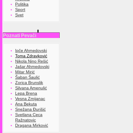
Politika
Sport
Svet
Poznati Pevači
Ipče Ahmedovski
Toma Zdravković
Nikola Nino Rešić
Jašar Ahmedovski
Mitar Mirić
Šaban Šaulić
Zorica Brunslik
Silvana Amenulić
Lepa Brena
Vesna Zmijanac
Ana Bekuta
Snežana Đurišić
Svetlana Ceca
Ražnatovic
Dragana Mirković