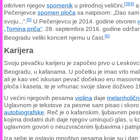
[3]
[4]
otkriven njegov
spomenik
u prirodnoj veličini,
a 
Pečenjevce
spomen ploča
sa natpisom: „Dao sam
[5]
svoju...“.
U Pečenjevcu je 2014. godine otvoren
„Tomina priča“
. 28. septembra 2016. godine održan
[6]
Beogradu veliki koncert njemu u čast.
Karijera
Svoju pevačku karijeru je započeo prvo u Leskovcu
Beogradu, u kafanama. U početku je imao vrlo ma
ali je kao već iskusan pevač dočekao eru masovn
ploča i kaseta, te je vrhunac svoje slave doživeo 1
U većini njegovih pesama
violina
daje
melanholičn
Uglavnom je tekstove za pesme sam pisao i skoro 
autobiografske
. Reč je o kafanskim, ljubavnim p
kojima dodatni duh daje njegov umirujući glas, u k
uglavnom govori o neuzvraćenim ljubavima i patn
Iza sebe je ostavio mnoštvo pesama koje su i dan 