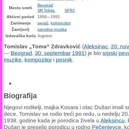
Beograd
Mesto smrti
SR Srbija
,
SFRJ
Aktivni period
1956—1991.
Zanimanje
pevač
,
kompozitor
Žanr(ovi)
narodna muzika
Izdavačka kuća
Jugoton
Tomislav „Toma“ Zdravković
(
Aleksinac
,
20. no
—
Beograd
,
30. septembar
1991
) je bio
srpski
pev
muzike
,
kompozitor
i
pesnik
.
Biografija
Njegovi roditelji, majka Kosara i otac Dušan imali 
dece. Tomislav se rodio treći po redu, u nedelju 2
1938. godine kada je porodica živela u
Aleksincu
.
Dušan je preselio porodicu u rodno
Pečenjevce
, k