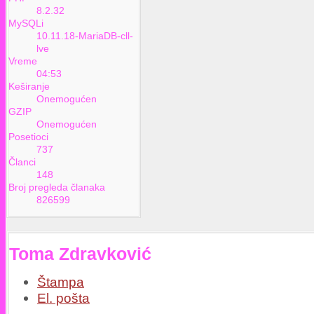
8.2.32
MySQLi
10.11.18-MariaDB-cll-
lve
Vreme
04:53
Keširanje
Onemogućen
GZIP
Onemogućen
Posetioci
737
Članci
148
Broj pregleda članaka
826599
Toma Zdravković
Štampa
El. pošta