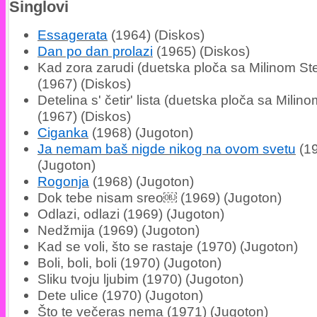
Singlovi
Essagerata
(1964) (Diskos)
Dan po dan prolazi
(1965) (Diskos)
Kad zora zarudi (duetska ploča sa Milinom St
(1967) (Diskos)
Detelina s' četir' lista (duetska ploča sa Milin
(1967) (Diskos)
Ciganka
(1968) (Jugoton)
Ja nemam baš nigde nikog na ovom svetu
(1
(Jugoton)
Rogonja
(1968) (Jugoton)
Dok tebe nisam sreo￼ (1969) (Jugoton)
Odlazi, odlazi (1969) (Jugoton)
Nedžmija (1969) (Jugoton)
Kad se voli, što se rastaje (1970) (Jugoton)
Boli, boli, boli (1970) (Jugoton)
Sliku tvoju ljubim (1970) (Jugoton)
Dete ulice (1970) (Jugoton)
Što te večeras nema (1971) (Jugoton)