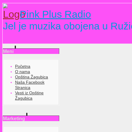
Pink Plus Radio
Jel je muzika obojena u Ruži
Meni
Početna
O nama
Opština Žagubica
Naša Facebook
Stranica
Vesti iz Opštine
Žagubica
Marketing