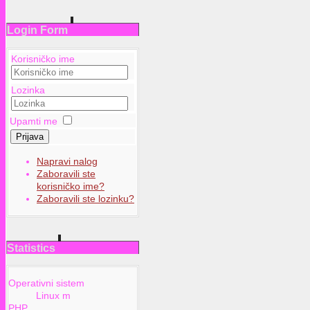
Login Form
Korisničko ime
Lozinka
Upamti me
Prijava
Napravi nalog
Zaboravili ste
korisničko ime?
Zaboravili ste lozinku?
Statistics
Operativni sistem
Linux m
PHP