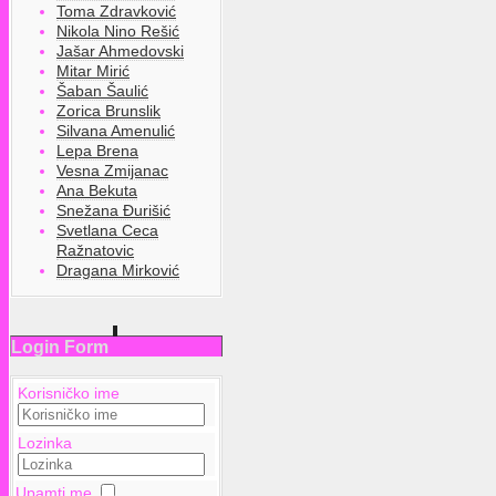
Toma Zdravković
Nikola Nino Rešić
Jašar Ahmedovski
Mitar Mirić
Šaban Šaulić
Zorica Brunslik
Silvana Amenulić
Lepa Brena
Vesna Zmijanac
Ana Bekuta
Snežana Đurišić
Svetlana Ceca
Ražnatovic
Dragana Mirković
Login Form
Korisničko ime
Lozinka
Upamti me