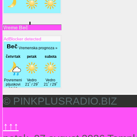
Vreme Beč
AdBlocker detected
© PINKPLUSRADIO.BIZ
↑↑↑