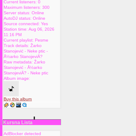
Current listeners:
0
Maximum listeners:
300
Server status:
Online
AutoDJ status:
Online
Source connected:
Yes
Station time:
Aug 06, 2026
11:16 PM
Current playlist:
Pesme
Track details:
Žarko
Stanojević
-
Neke ptic
-
Å½arko StanojeviÄ?
Raw metadata:
Žarko
Stanojević - Å½arko
StanojeviÄ? - Neke ptic
Album image:
Buy this album
Kursna Lista
AdBlocker detected