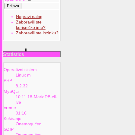
Prijava
Napravi nalog
Zaboravili ste
korisničko ime?
Zaboravili ste lozinku?
Statistics
Operativni sistem
Linux m
PHP
8.2.32
MySQLi
10.11.18-MariaDB-cll-
lve
Vreme
01:16
Keširanje
Onemogućen
GZIP
Onemogućen