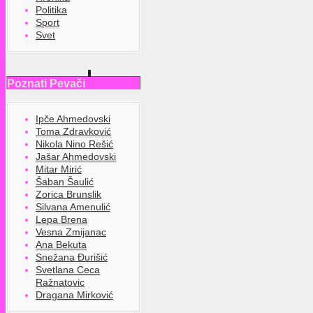
Politika
Sport
Svet
Poznati Pevači
Ipče Ahmedovski
Toma Zdravković
Nikola Nino Rešić
Jašar Ahmedovski
Mitar Mirić
Šaban Šaulić
Zorica Brunslik
Silvana Amenulić
Lepa Brena
Vesna Zmijanac
Ana Bekuta
Snežana Đurišić
Svetlana Ceca
Ražnatovic
Dragana Mirković