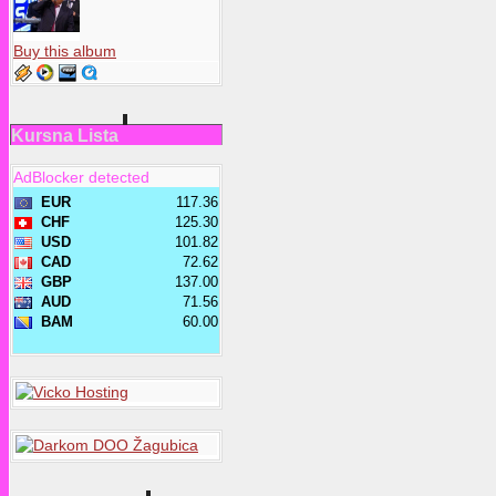
Buy this album
Kursna Lista
AdBlocker detected