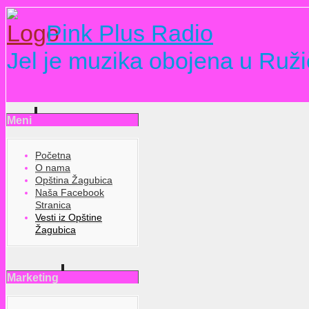
Pink Plus Radio
Jel je muzika obojena u Ruži
Meni
Početna
O nama
Opština Žagubica
Naša Facebook
Stranica
Vesti iz Opštine
Žagubica
Marketing