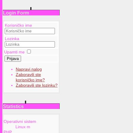
Login Form
Korisničko ime
Lozinka
Upamti me
Prijava
Napravi nalog
Zaboravili ste
korisničko ime?
Zaboravili ste lozinku?
Statistics
Operativni sistem
Linux m
PHP