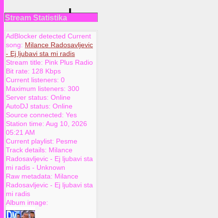
Stream Statistika
AdBlocker detected Current
song:
Milance Radosavljevic
- Ej ljubavi sta mi radis
Stream title:
Pink Plus Radio
Bit rate:
128 Kbps
Current listeners:
0
Maximum listeners:
300
Server status:
Online
AutoDJ status:
Online
Source connected:
Yes
Station time:
Aug 10, 2026
05:21 AM
Current playlist:
Pesme
Track details:
Milance
Radosavljevic
-
Ej ljubavi sta
mi radis
-
Unknown
Raw metadata:
Milance
Radosavljevic - Ej ljubavi sta
mi radis
Album image: