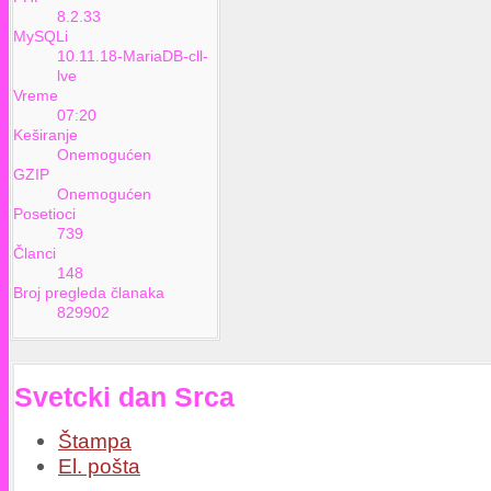
8.2.33
MySQLi
10.11.18-MariaDB-cll-
lve
Vreme
07:20
Keširanje
Onemogućen
GZIP
Onemogućen
Posetioci
739
Članci
148
Broj pregleda članaka
829902
Svetcki dan Srca
Štampa
El. pošta