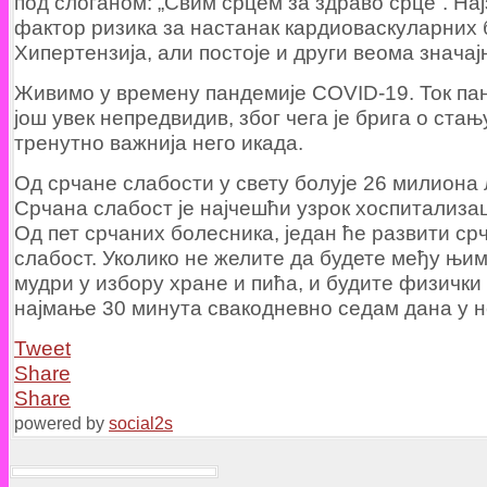
под слоганом: „Свим срцем за здраво срце”. Нај
фактор ризика за настанак кардиоваскуларних 
Хипертензија, али постоје и други веома значај
Живимо у времену пандемије COVID-19. Ток пан
још увек непредвидив, због чега је брига о ста
тренутно важнија него икада.
Од срчане слабости у свету болује 26 милиона
Срчана слабост је најчешћи узрок хоспитализаци
Од пет срчаних болесника, један ће развити ср
слабост. Уколико не желите да будете међу њим
мудри у избору хране и пића, и будите физички
најмање 30 минута свакодневно седам дана у 
Tweet
Share
Share
powered by
social2s