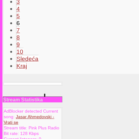
3
4
5
6
7
8
9
10
Sledeća
Kraj
Stream Statistika
AdBlocker detected Current
song:
Jasar Ahmedovski -
Vrati se
Stream title:
Pink Plus Radio
Bit rate:
128 Kbps
Current listeners:
0