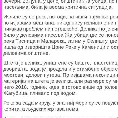
вечери, 23. јуна, у целој општини Жагубица, по 
насељима, била је веома критична ситуација.
Излиле су се реке, потоци, па чак и најмање реч
по изјавама мештана, никад нису изливале ни 
никакав проблем ни потешкоће. Деликатно је си
било у деловима насеља Жагубица где се поно
река Тисница и Маларека, затим у Селишту, где 
ишла од изворишта Црне Реке у Каменици и ос
деловима општине.
Штета је велика, уништене су баште, пластениц
дворишта, вода је продрла и у стамбене објект
мостови, делови путева. По изјавама неколици
материјална штета је велика, али размере су м
него 2018. године, када је готово више од пол
Жагубица, пливало под водом.
Реке за сада мирују, у знатниј мери су се повукл
корита, а људских жртава нема.