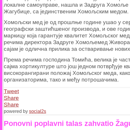
локалне самоуправе, нашла и Задруга Хомоље 
Жагубице, са јединственим Хомољским медом.
Хомољски мед је од прошлње године ушао у се
географски заштићшеног производа, и ове годи
маркицу која гарантује квалитет Хомољског ме
речима директора Задруге Хомољемед Живора
сајам је одлична прилика за остваривање нових
Према речима господина Томића, велика је част
сајма хортикултуре што још једном потврђује кв
високорангирани положај Хомољског меда, как
организаторима, тако и међу потрошачима.
Tweet
Share
Share
powered by
social2s
Ponovni poplavni talas zahvatio Žag