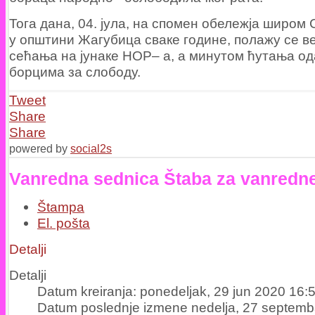
Тога дана, 04. јула, на спомен обележја широм С
у општини Жагубица сваке године, полажу се ве
сећања на јунаке НОР– а, а минутом ћутања од
борцима за слободу.
Tweet
Share
Share
powered by
social2s
Vanredna sednica Štaba za vanredne
Štampa
El. pošta
Detalji
Detalji
Datum kreiranja: ponedeljak, 29 jun 2020 16:
Datum poslednje izmene nedelja, 27 septemb