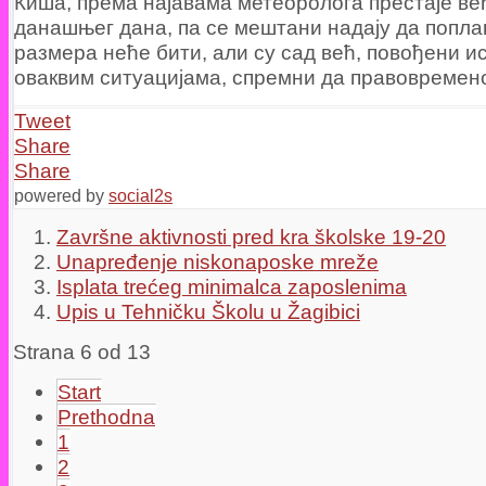
Киша, према најавама метеоролога престаје ве
данашњег дана, па се мештани надају да попла
размера неће бити, али су сад већ, повођени и
оваквим ситуацијама, спремни да правовремено
Tweet
Share
Share
powered by
social2s
Završne aktivnosti pred kra školske 19-20
Unapređenje niskonaposke mreže
Isplata trećeg minimalca zaposlenima
Upis u Tehničku Školu u Žagibici
Strana 6 od 13
Start
Prethodna
1
2