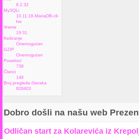
8.2.32
MySQLi
10.11.18-MariaDB-cll-
lve
Vreme
19:31
Keširanje
Onemogućen
GZIP
Onemogućen
Posetioci
738
Članci
148
Broj pregleda članaka
828403
Dobro došli na našu web Prezen
Odličan start za Kolarevića iz Krepol