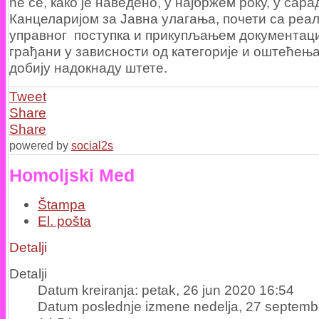
ће се, како је наведено, у најбржем року, у сар
Канцеларијом за Јавна улагања, почети са реа
управног поступка и прикупљањем документациј
грађани у зависности од категорије и оштећења
добију надокнаду штете.
Tweet
Share
Share
powered by
social2s
Homoljski Med
Štampa
El. pošta
Detalji
Detalji
Datum kreiranja: petak, 26 jun 2020 16:54
Datum poslednje izmene nedelja, 27 septemb