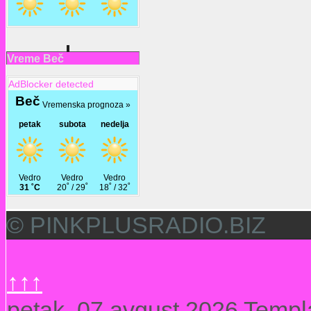
Vreme Beč
AdBlocker detected
© PINKPLUSRADIO.BIZ
↑↑↑
petak, 07 avgust 2026
Templ