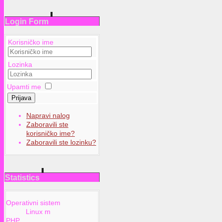
Login Form
Korisničko ime
Lozinka
Upamti me
Prijava
Napravi nalog
Zaboravili ste
korisničko ime?
Zaboravili ste lozinku?
Statistics
Operativni sistem
Linux m
PHP