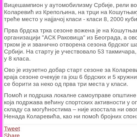
Вицешампион у аутомобилизму Србије, рели в
Коларевић из Крепољина, на трци на Кошутњаку
треће место у најјачој класи - класи 8, 2000 куб
Прва брдска трка сезоне вожена је на Кошутњак
организацији "АСК Раковица" из Београда, а о
трком је и званично отворена сезона брдског 
Србији. На старту је учествовало 53 такмичара
у 8 класа.
Ово је изузетно добар старт сезоне за Коларев
краја сезоне очекује га још 6 брдских и 5 кружни
се борити за неко од прва три места у класи.
Помоћ и подршка локалне самоуправе општине
која подржава већину спортских активности у о
складу са могућностима – није изостала ни овог
Ненада Коларевића, као ни помоћ бројних спон
Tweet
Share