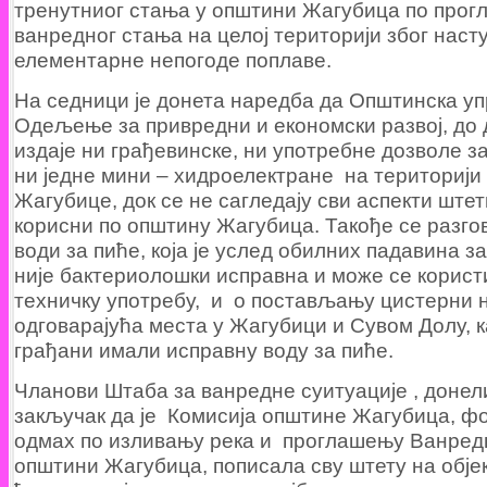
тренутниог стања у општини Жагубица по про
ванредног стања на целој територији због нас
елементарне непогоде поплаве.
На седници је донета наредба да Општинска уп
Одељење за привредни и економски развој, до
издаје ни грађевинске, ни употребне дозволе з
ни једне мини – хидроелектране на територији
Жагубице, док се не сагледају сви аспекти ште
корисни по општину Жагубица. Такође се разго
води за пиће, која је услед обилних падавина з
није бактериолошки исправна и може се корист
техничку употребу, и о постављању цистерни 
одговарајућа места у Жагубици и Сувом Долу, к
грађани имали исправну воду за пиће.
Чланови Штаба за ванредне суитуације , донел
закључак да је Комисија општине Жагубица, 
одмах по изливању река и проглашењу Ванред
општини Жагубица, пописала сву штету на обје