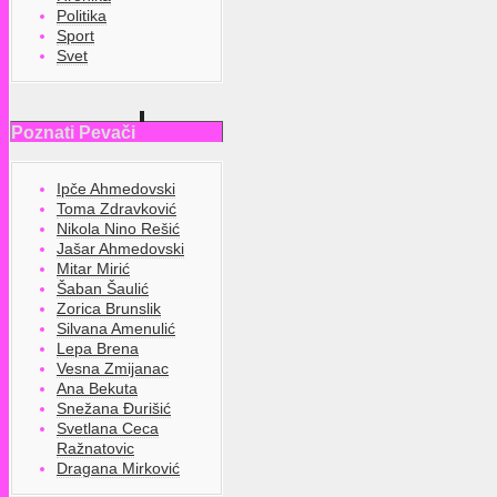
Politika
Sport
Svet
Poznati Pevači
Ipče Ahmedovski
Toma Zdravković
Nikola Nino Rešić
Jašar Ahmedovski
Mitar Mirić
Šaban Šaulić
Zorica Brunslik
Silvana Amenulić
Lepa Brena
Vesna Zmijanac
Ana Bekuta
Snežana Đurišić
Svetlana Ceca
Ražnatovic
Dragana Mirković