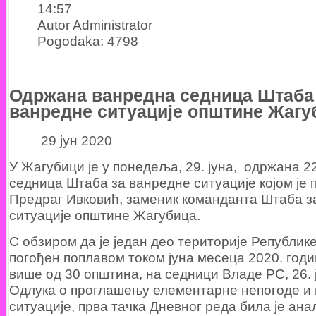
14:57
Autor Administrator
Pogodaka: 4798
Одржана ванредна седница Штаба
ванредне ситуације општине Жагу
29 јун 2020
У Жагубици је у понедеља, 29. јуна, одржана 2
седница Штаба за ванредне ситуације којом је
Предраг Ивковић, заменик команданта Штаба з
ситуације општине Жагубица.
С обзиром да је један део територије Републик
погођен поплавом током јуна месеца 2020. годин
више од 30 општина, на седници Владе РС, 26. 
Одлука о проглашењу елементарне непогоде и
ситуације, прва тачка Дневног реда била је ана