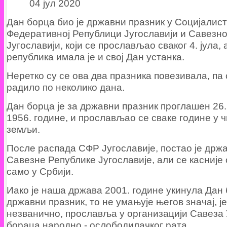
04 јул 2020
Дан борца био је државни празник у Социјалист
Федеративној Републици Југославији и Савезно
Југославији, који се прослављао сваког 4. јула, 
република имала је и свој Дан устанка.
Неретко су се ова два празника повезивала, па 
радило по неколико дана.
Дан борца је за државни празник проглашен 26
1956. године, и прослављао се сваке године у ч
земљи.
После распада СФР Југославије, постао је држ
Савезне Републике Југославије, али се касниј
само у Србији.
Иако је наша држава 2001. године укинула Дан 
државни празник, то не умањује његов значај, ј
незванично, прославља у организацији Савеза
бораца народно - ослободилачког рата.