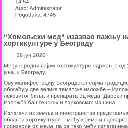
14:54
Autor Administrator
Pogodaka: 4745
“Хомољски мед“ изазвао пажњу н
хортикултуре у Београду
26 јун 2020
Међународни сајам хортикултуре одржан је од 1
јуна, у Београду.
Ову манифестацију Београдског сајма традици
обогаћују две велике тематске изложбе – Изло
лековитог биља и препарата од меда “Дарови 
Изложба баштенских и парковских машина.
Излагачи из земље и иностранства представља
области хортикултуре – међу којима и пцеларст
производе од меда, па се тако међу излагацима