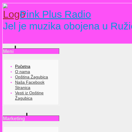
Pink Plus Radio
Jel je muzika obojena u Ruži
Meni
Početna
O nama
Opština Žagubica
Naša Facebook
Stranica
Vesti iz Opštine
Žagubica
Marketing