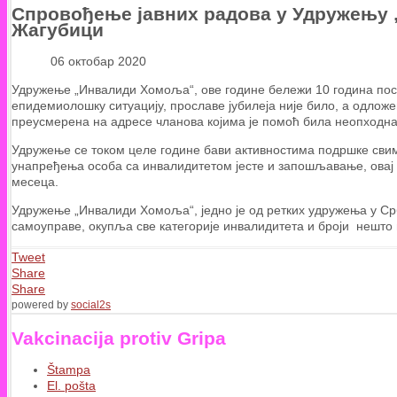
Спровођење јавних радова у Удружењу
Жагубици
06 октобар 2020
Удружење „Инвалиди Хомоља“, ове године бележи 10 година пост
епидемиолошку ситуацију, прославе јубилеја није било, а одложен
преусмерена на адресе чланова којима је помоћ била неопходн
Удружење се током целе године бави активностима подршке свим
унапређења особа са инвалидитетом јесте и запошљавање, овај п
месеца.
Удружење „Инвалиди Хомоља“, једно је од ретких удружења у Срб
самоуправе, окупља све категорије инвалидитета и броји нешто
Tweet
Share
Share
powered by
social2s
Vakcinacija protiv Gripa
Štampa
El. pošta