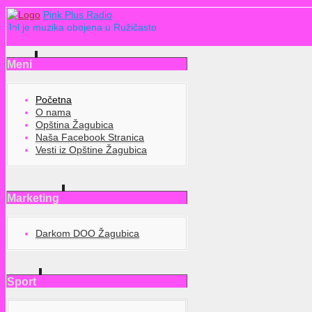
Pink Plus Radio
Jel je muzika obojena u Ružičasto
Meni
Početna
O nama
Opština Žagubica
Naša Facebook Stranica
Vesti iz Opštine Žagubica
Marketing
Darkom DOO Žagubica
Sport