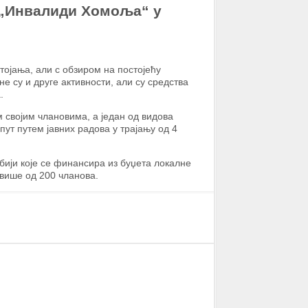
 „Инвалиди Хомоља“ у
ојања, али с обзиром на постојећу
е су и друге активности, али су средства
а.
 својим члановима, а један од видова
ут путем јавних радова у трајању од 4
ији које се финансира из буџета локалне
 више од 200 чланова.