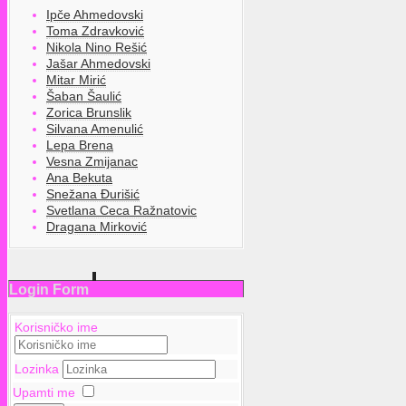
Ipče Ahmedovski
Toma Zdravković
Nikola Nino Rešić
Jašar Ahmedovski
Mitar Mirić
Šaban Šaulić
Zorica Brunslik
Silvana Amenulić
Lepa Brena
Vesna Zmijanac
Ana Bekuta
Snežana Đurišić
Svetlana Ceca Ražnatovic
Dragana Mirković
Login Form
Korisničko ime
Lozinka
Upamti me