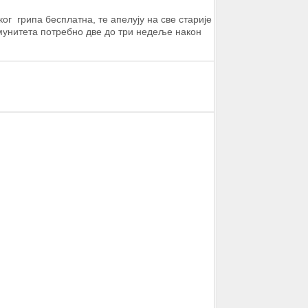
ог грипа бесплатна, те апелују на све старије
имунитета потребно две до три недеље након