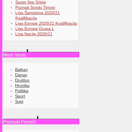
Super liga Srbije
Poznati Srpski Timovi
Liga Šampiona 2020/21
Kvalifikacija
Liga Evrope 2020/21 Kvalifikacija
Liga Evrope Grupa L
Liga Nacije 2020/21
Meni Vesti
Balkan
Danas
Društvo
Hronika
Politika
Sport
Svet
Poznati Pevači