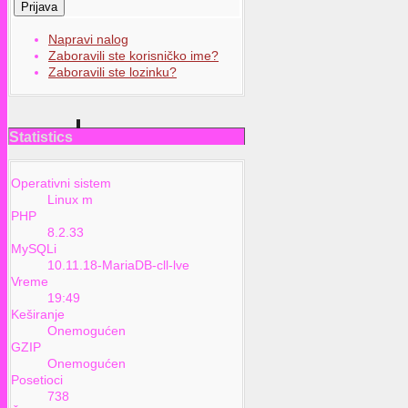
Prijava
Napravi nalog
Zaboravili ste korisničko ime?
Zaboravili ste lozinku?
Statistics
Operativni sistem
Linux m
PHP
8.2.33
MySQLi
10.11.18-MariaDB-cll-lve
Vreme
19:49
Keširanje
Onemogućen
GZIP
Onemogućen
Posetioci
738