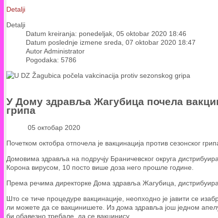
Detalji
Detalji
Datum kreiranja: ponedeljak, 05 oktobar 2020 18:46
Datum poslednje izmene sreda, 07 oktobar 2020 18:47
Autor Administrator
Pogodaka: 5786
У Дому здравља Жагубица почела вакцин
грипа
05 октобар 2020
Почетком октобра отпочела је вакцинација против сезонског грип
Домовима здравља на подручју Браничевског округа дистрибуиран
Корона вирусом, 10 посто више доза него прошле године.
Према речима директорке Дома здравља Жагубица, дистрибуиран
Што се тиче процедуре вакцинације, неопходно је јавити се изаб
ли можете да се вакцинишете. Из дома здравља још једном апелу
би обавезно требале да се вакцинису.