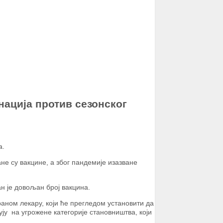
ација против сезонског
а.
е су вакцине, а због пандемије изазване
 је довољан број вакцина.
раном лекару, који ће прегледом установити да
ју на угрожене категорије становништва, који