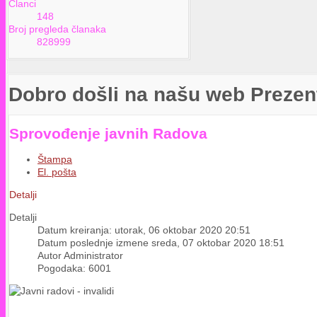
Članci
148
Broj pregleda članaka
828999
Dobro došli na našu web Prezen
Sprovođenje javnih Radova
Štampa
El. pošta
Detalji
Detalji
Datum kreiranja: utorak, 06 oktobar 2020 20:51
Datum poslednje izmene sreda, 07 oktobar 2020 18:51
Autor Administrator
Pogodaka: 6001