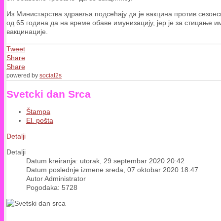
Из Министарства здравља подсећају да је вакцина против сезонск
од 65 година да на време обаве имунизацију, јер је за стицање 
вакцинације.
Tweet
Share
Share
powered by
social2s
Svetcki dan Srca
Štampa
El. pošta
Detalji
Detalji
Datum kreiranja: utorak, 29 septembar 2020 20:42
Datum poslednje izmene sreda, 07 oktobar 2020 18:47
Autor Administrator
Pogodaka: 5728